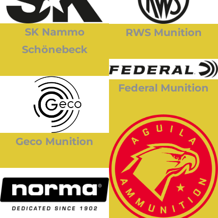
SK Nammo
RWS Munition
Schönebeck
Federal Munition
Geco Munition