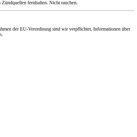
Achtung. Gefahr durch Feuer oder Splitter, Spreng- und Wurfstücke. Von Hitze, heißen Oberflächen, Funken, offenen Flammen und anderen Zündquellen fernhalten. Nicht rauchen.
hmen der EU-Verordnung sind wir verpflichtet, Informationen über
h.