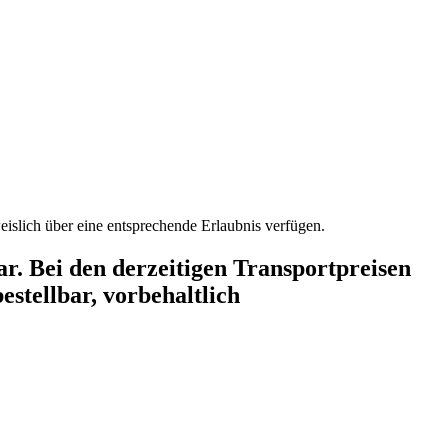
Diese Artikel sind erlaubnispflichtig im Sinne der Anlage 2 des WaffG und werden nur an Personen überlassen, die nachweislich über eine entsprechende Erlaubnis verfügen.
r. Bei den derzeitigen Transportpreisen
estellbar, vorbehaltlich