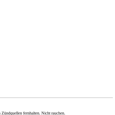
Achtung. Gefahr durch Feuer oder Splitter, Spreng- und Wurfstücke. Von Hitze, heißen Oberflächen, Funken, offenen Flammen und anderen Zündquellen fernhalten. Nicht rauchen.