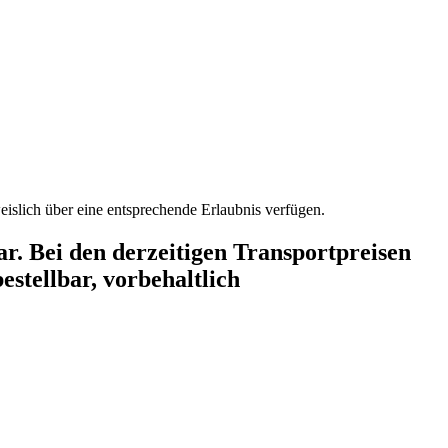
Diese Artikel sind erlaubnispflichtig im Sinne der Anlage 2 des WaffG und werden nur an Personen überlassen, die nachweislich über eine entsprechende Erlaubnis verfügen.
r. Bei den derzeitigen Transportpreisen
estellbar, vorbehaltlich