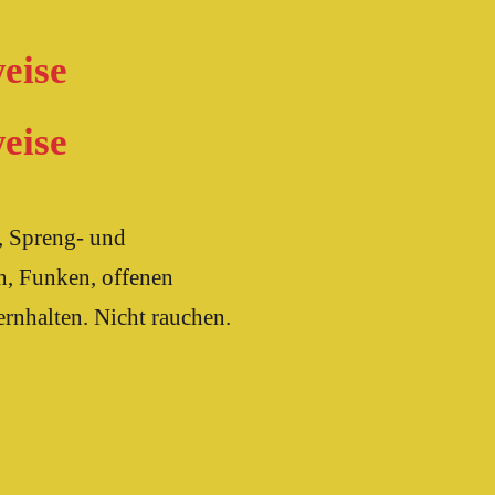
eise
eise
, Spreng- und
n, Funken, offenen
rnhalten. Nicht rauchen.