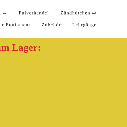
l
Pulverhandel
Zündhütchen
er Equipment
Zubehör
Lehrgänge
am Lager: