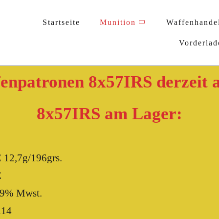
Startseite
Munition
Waffenhande
Vorderlad
enpatronen 8x57IRS derzeit 
8x57IRS am Lager:
 12,7g/196grs.
E
 19% Mwst.
214